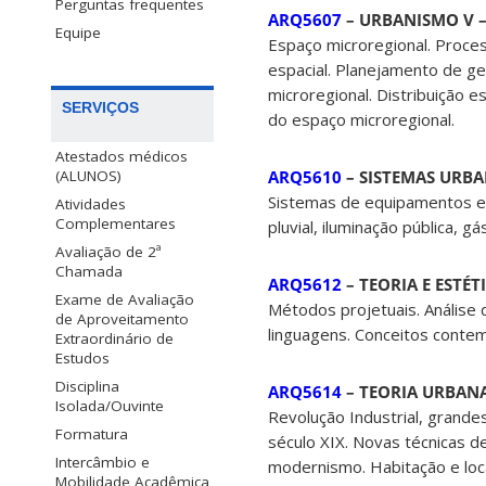
Perguntas frequentes
ARQ5607
– URBANISMO V – 
Equipe
Espaço microregional. Proce
espacial. Planejamento de ge
microregional. Distribuição e
SERVIÇOS
do espaço microregional.
Atestados médicos
ARQ5610
– SISTEMAS URBAN
(ALUNOS)
Sistemas de equipamentos e 
Atividades
Complementares
pluvial, iluminação pública, gá
Avaliação de 2ª
Chamada
ARQ5612
– TEORIA E ESTÉT
Exame de Avaliação
Métodos projetuais. Análise
de Aproveitamento
linguagens. Conceitos conte
Extraordinário de
Estudos
Disciplina
ARQ5614
– TEORIA URBANA 
Isolada/Ouvinte
Revolução Industrial, grande
Formatura
século XIX. Novas técnicas d
Intercâmbio e
modernismo. Habitação e loc
Mobilidade Acadêmica