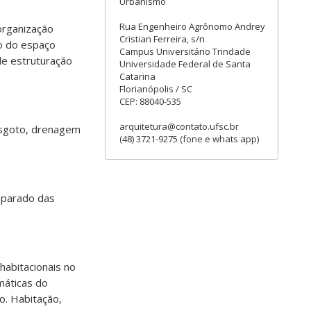
Urbanismo
Rua Engenheiro Agrônomo Andrey
organização
Cristian Ferreira, s/n
ão do espaço
Campus Universitário Trindade
 de estruturação
Universidade Federal de Santa
Catarina
Florianópolis / SC
CEP: 88040-535
arquitetura@contato.ufsc.br
esgoto, drenagem
(48) 3721-9275 (fone e whats app)
mparado das
habitacionais no
máticas do
o. Habitação,