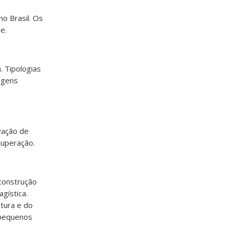
o Brasil. Os
e.
. Tipologias
agens
rvação de
cuperação.
 construção
gística.
tura e do
 pequenos