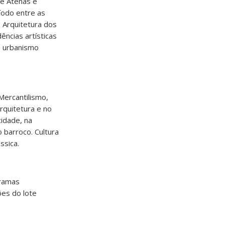
de Atenas e
íodo entre as
. Arquitetura dos
ências artísticas
 e urbanismo
Mercantilismo,
rquitetura e no
idade, na
 barroco. Cultura
ssica.
gramas
ões do lote