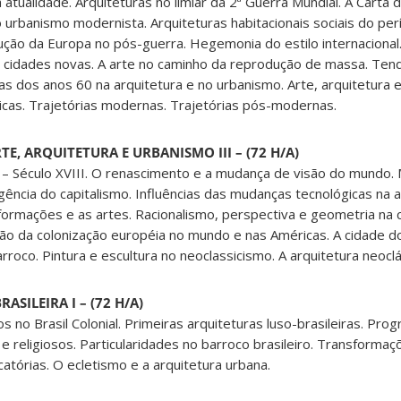
atualidade. Arquiteturas no limiar da 2ª Guerra Mundial. A Carta 
o urbanismo modernista. Arquiteturas habitacionais sociais do per
ução da Europa no pós-guerra. Hegemonia do estilo internacional
s cidades novas. A arte no caminho da reprodução de massa. Tend
ias dos anos 60 na arquitetura e no urbanismo. Arte, arquitetura
icas. Trajetórias modernas. Trajetórias pós-modernas.
TE, ARQUITETURA E URBANISMO III – (72 H/A)
– Século XVIII. O renascimento e a mudança de visão do mundo. 
cia do capitalismo. Influências das mudanças tecnológicas na a
ormações e as artes. Racionalismo, perspectiva e geometria na c
são da colonização européia no mundo e nas Américas. A cidade do
arroco. Pintura e escultura no neoclassicismo. A arquitetura neoclá
ASILEIRA I – (72 H/A)
 no Brasil Colonial. Primeiras arquiteturas luso-brasileiras. Pro
s e religiosos. Particularidades no barroco brasileiro. Transformaç
catórias. O ecletismo e a arquitetura urbana.