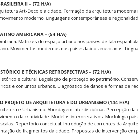
ASILEIRA II – (72 H/A)
uitetura Art-Deco e a cidade. Formação da arquitetura moderna n
do movimento moderno. Linguagens contemporâneas e regionalidad
ATINO AMERICANA – (54 H/A)
lombiana. Matrizes do espaço urbano nos países de fala espanhola
urbano. Movimentos modernos nos países latino-americanos. Lingu
STÓRICO E TÉCNICAS RETROSPECTIVAS – (72 H/A)
istórico e cultural. Legislação de proteção ao patrimônio. Conse
tóricos e conjuntos urbanos. Diagnóstico de danos e formas de re
 PROJETO DE ARQUITETURA E DO URBANISMO (144 H/A)
uitetura e Urbanismo. Abordagem interdisciplinar. Percepção da
vimento da criatividade. Modelos interpretativos. Morfologia paisa
alas. Repertório conceitual. Introdução de correntes da Arquite
entação de fragmentos da cidade. Propostas de intervenção em