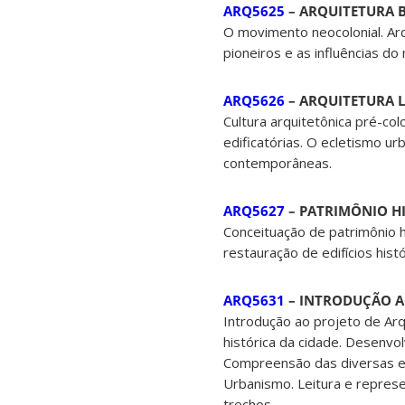
ARQ5625
– ARQUITETURA BR
O movimento neocolonial. Arq
pioneiros e as influências 
ARQ5626
– ARQUITETURA L
Cultura arquitetônica pré-co
edificatórias. O ecletismo 
contemporâneas.
ARQ5627
– PATRIMÔNIO HI
Conceituação de patrimônio h
restauração de edifícios his
ARQ5631
– INTRODUÇÃO AO
Introdução ao projeto de Arq
histórica da cidade. Desenvol
Compreensão das diversas esc
Urbanismo. Leitura e repres
trechos.