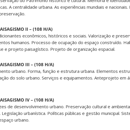
servação do Patrimônio histórico e cultural. Memória e identidade 
icas. A centralidade urbana. As experiências mundiais e nacionais.
preservação.
ISAGISMO II – (108 H/A)
ionantes econômicos, históricos e sociais. Valorização e prese
entos humanos. Processo de ocupação do espaço construído. Habit
e e projeto paisagístico. Projeto de organização espacial.
ISAGISMO III – (108 H/A)
mento urbano. Forma, função e estrutura urbana. Elementos estr
zação do solo urbano. Serviços e equipamentos. Anteprojeto em 
ISAGISMO IV – (108 H/A)
zes de desenvolvimento urbano. Preservação cultural e ambiental.
. Legislação urbanística. Políticas públicas e gestão municipal. Si
espaço urbano.