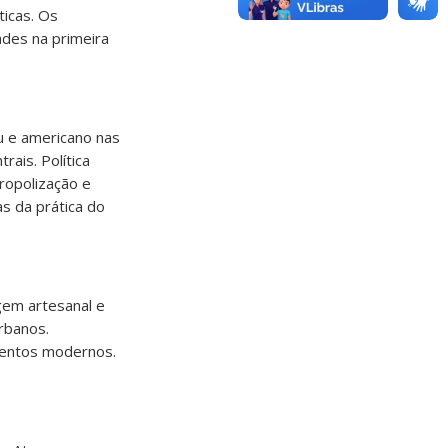
ticas. Os
ades na primeira
u e americano nas
rais. Política
tropolização e
s da prática do
gem artesanal e
rbanos.
mentos modernos.