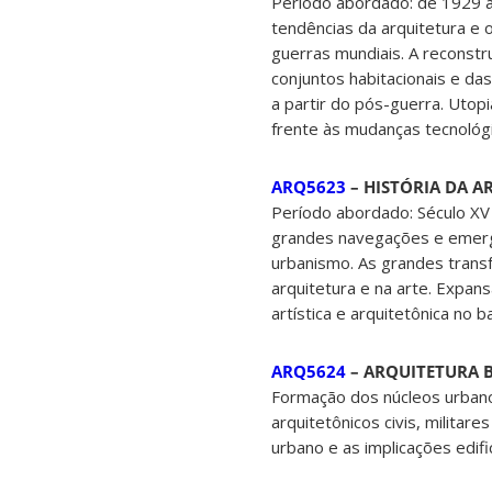
Período abordado: de 1929 à 
tendências da arquitetura e 
guerras mundiais. A reconstr
conjuntos habitacionais e da
a partir do pós-guerra. Utop
frente às mudanças tecnológ
ARQ5623
– HISTÓRIA DA AR
Período abordado: Século XV 
grandes navegações e emergên
urbanismo. As grandes transf
arquitetura e na arte. Expan
artística e arquitetônica no b
ARQ5624
– ARQUITETURA BR
Formação dos núcleos urbanos
arquitetônicos civis, militare
urbano e as implicações edifi