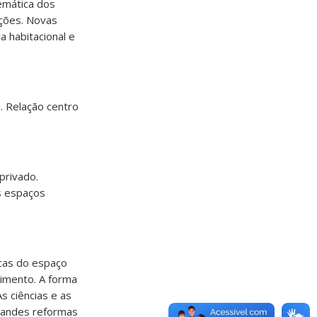
lemática dos
ações. Novas
 habitacional e
. Relação centro
privado.
s espaços
icas do espaço
imento. A forma
s ciências e as
grandes reformas