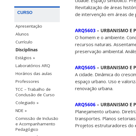
cidade. Espaço simbólico. Pre
Revitalização de áreas histór
CURSO
de intervenção em áreas de 
Apresentação
ARQ5603
– URBANISMO E PA
Alunos
O homem e o ambiente. Condic
Currículo
recursos naturais. Assentam
Disciplinas
preservação ambiental. Anális
Estágios »
Laboratórios ARQ
ARQ5605
– URBANISMO E PA
Horários das aulas
A cidade. Dinâmica do cresci
espaço urbano. Uso e valori
Professores
renovação urbana.
TCC – Trabalho de
Conclusão de Curso
Colegiado »
ARQ5606
– URBANISMO E PA
NDE »
Planejamento urbano. Diretri
transportes. Planos setoriais
Comissão de Inclusão
e Acompanhamento
Projetos estruturadores do 
Pedagógico