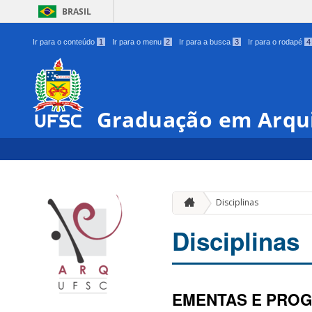
BRASIL
Ir para o conteúdo
1
Ir para o menu
2
Ir para a busca
3
Ir para o rodapé
4
Graduação em Arqu
Disciplinas
Disciplinas
EMENTAS E PROG