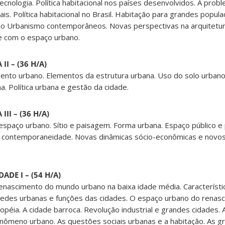
cnologia. Política habitacional nos países desenvolvidos. A prob
is. Política habitacional no Brasil. Habitação para grandes popul
 no Urbanismo contemporâneos. Novas perspectivas na arquitetura
 e com o espaço urbano.
I – (36 H/A)
ento urbano. Elementos da estrutura urbana. Uso do solo urbano
a. Política urbana e gestão da cidade.
II – (36 H/A)
espaço urbano. Sítio e paisagem. Forma urbana. Espaço público e 
contemporaneidade. Novas dinâmicas sócio-econômicas e novo
ADE I – (54 H/A)
renascimento do mundo urbano na baixa idade média. Característ
Redes urbanas e funções das cidades. O espaço urbano do renasc
péia. A cidade barroca. Revolução industrial e grandes cidades. A
enômeno urbano. As questões sociais urbanas e a habitação. As 