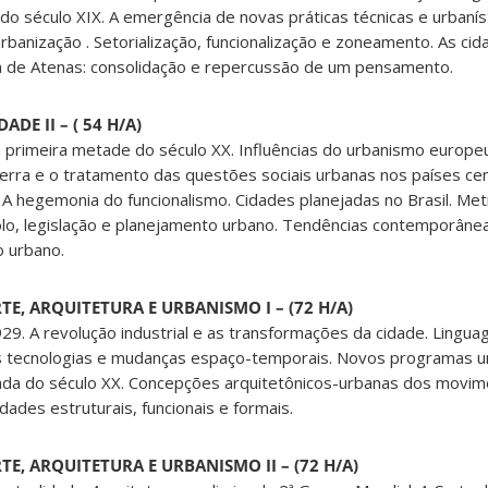
 século XIX. A emergência de novas práticas técnicas e urbanís
rbanização . Setorialização, funcionalização e zoneamento. As cid
a de Atenas: consolidação e repercussão de um pensamento.
ADE II – ( 54 H/A)
 primeira metade do século XX. Influências do urbanismo europe
erra e o tratamento das questões sociais urbanas nos países cent
l. A hegemonia do funcionalismo. Cidades planejadas no Brasil. Me
olo, legislação e planejamento urbano. Tendências contemporânea
 urbano.
TE, ARQUITETURA E URBANISMO I – (72 H/A)
9. A revolução industrial e as transformações da cidade. Lingua
s tecnologias e mudanças espaço-temporais. Novos programas u
rada do século XX. Concepções arquitetônicos-urbanas dos movi
dades estruturais, funcionais e formais.
TE, ARQUITETURA E URBANISMO II – (72 H/A)