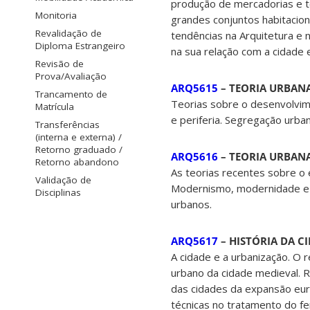
produção de mercadorias e te
Monitoria
grandes conjuntos habitaciona
Revalidação de
tendências na Arquitetura e
Diploma Estrangeiro
na sua relação com a cidade
Revisão de
Prova/Avaliação
ARQ5615
– TEORIA URBANA I
Trancamento de
Teorias sobre o desenvolvim
Matrícula
e periferia. Segregação urban
Transferências
(interna e externa) /
Retorno graduado /
ARQ5616
– TEORIA URBANA I
Retorno abandono
As teorias recentes sobre o 
Validação de
Modernismo, modernidade e 
Disciplinas
urbanos.
ARQ5617
– HISTÓRIA DA CID
A cidade e a urbanização. O 
urbano da cidade medieval. 
das cidades da expansão euro
técnicas no tratamento do f